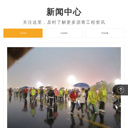
新闻中心
公司动态
行业资讯
常见问题