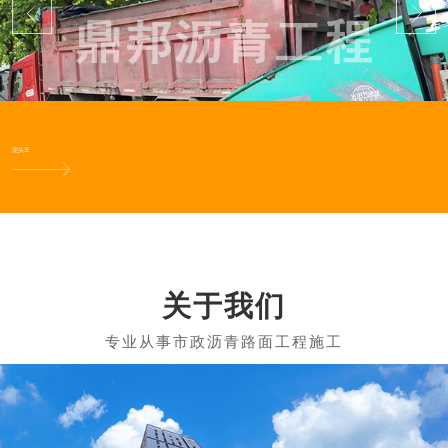
泥头车
关于我们