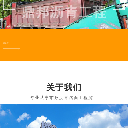
泥头车
关于我们