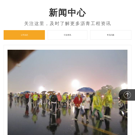
新闻中心
公司动态
行业资讯
常见问题